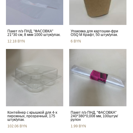
Пакет п/э ПНД, "ФАСОВКА"
Упаковка для картошки-фри
21*30 см, 8 мкм 1000 штук/упак.
OSQ M Крафт, 50 штук/упак.
12.18 BYN
6 BYN
Контейнер с крышкой для 4-х
Пакет п/э ПНД, "ФАСОВКА"
пирожных, прозрачный, 175
240*380*0,008 мм, 100штук/
штук/упак.
рулон
102.06 BYN
1.99 BYN