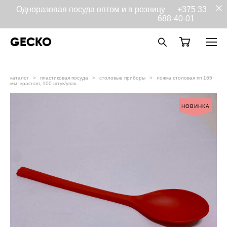
Одноразовая посуда оптом и в розницу
+375 33
688-40-01
GECKO
каталог
>
пластиковая посуда
>
столовые приборы
>
ложка столовая пп 165
мм, красная, 100 штук/упак.
НОВИНКА