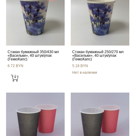
Стакан бумажный 350/430 мл
Стакан бумажный 250/270 мл
«Васильки», 40 штук/упак
«Васильки», 40 штук/упак
(ГеккоКапс)
(ГеккоКапс)
6.72 BYN
5.18 BYN
Нет в наличии