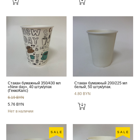
Стакан бумажный 350/430 мл
Стакан бумажный 200/225 мл
«New day», 40 штук/упак
белый, 50 штук/упак.
(ГеккоКапс)
4.80 BYN
6.19 BYN
5.76 BYN
Нет в наличии
SALE
SALE