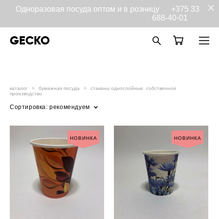
Одноразовая посуда оптом и в розницу
+375 33
688-40-01
GECKO
каталог
>
бумажная посуда
>
стаканы однослойные. собственное
производство
Сортировка:
рекомендуем
НОВИНКА
НОВИНКА