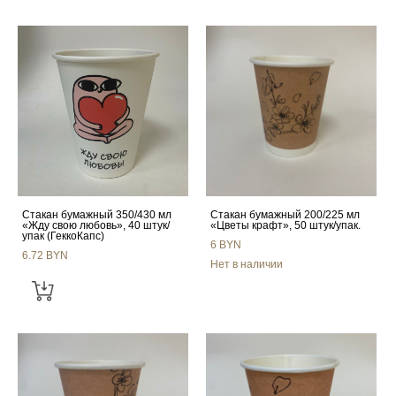
Стакан бумажный 350/430 мл
Стакан бумажный 200/225 мл
«Жду свою любовь», 40 штук/
«Цветы крафт», 50 штук/упак.
упак (ГеккоКапс)
6 BYN
6.72 BYN
Нет в наличии