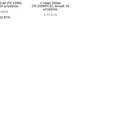
0 мл (ПС100М),
Стакан 200мл
50 штук/упак.
(ПС200МПСБ), белый, 50
штук/упак.
6 BYN
6.55 BYN
.10 BYN