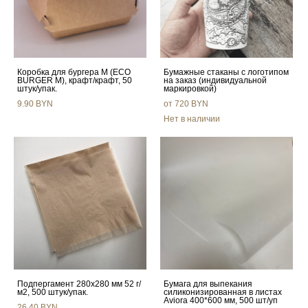
Коробка для бургера M (ECO
Бумажные стаканы с логотипом
BURGER M), крафт/крафт, 50
на заказ (индивидуальной
штук/упак.
маркировкой)
9.90 BYN
от 720 BYN
Нет в наличии
Подпергамент 280x280 мм 52 г/
Бумага для выпекания
м2, 500 штук/упак.
силиконизированная в листах
Aviora 400*600 мм, 500 шт/уп
26.40 BYN