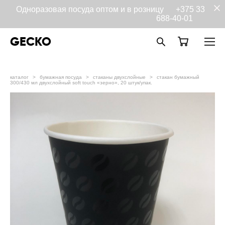
Одноразовая посуда оптом и в розницу
+375 33
688-40-01
GECKO
каталог
>
бумажная посуда
>
стаканы двухслойные
>
стакан бумажный
300/430 мл двухслойный soft touch «зерно», 20 штук/упак.