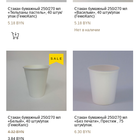
Стакан бумажный 250/270 мл
Стакан бумажный 250/270 мл
«Тюльпаны пастель», 40 штук/
«Васильки», 40 штук/упак
упак (ГеккоКапс)
(ГеккоКапс)
5.18 BYN
5.18 BYN
Нет в наличии
SALE
Стакан бумажный 250/270 мл
Стакан бумажный 250/270 мл
«Белый», 40 штук/упак
«Без печати», Престиж , 75
(ГеккоКапс)
штук/упак.
4.32 BYN
6.30 BYN
3.84 BYN