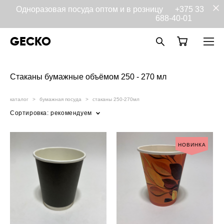
Одноразовая посуда оптом и в розницу
+375 33
688-40-01
GECKO
Стаканы бумажные объёмом 250 - 270 мл
каталог
>
бумажная посуда
>
стаканы 250-270мл
Сортировка:
рекомендуем
НОВИНКА