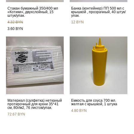
Стакан бумажный 350/400 мл
Банка (контейнер) ПП 500 мл с
«Котики», двухслойный, 15
крышкой , прозрачный, 40 штук/
штук/упак.
упак.
4.32 BYN
12 BYN
3.60 BYN
Материал (салфетка) нетканый
Емкость для соуса 700 мл.
протирочный для кухни 35*41
желтая с крышкой, 1 штука
см, 80г/м2, 76 листов/упак.
4.80 BYN
72.67 BYN