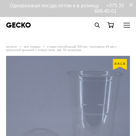
Одноразовая посуда оптом и в розницу
+375 33
688-40-01
GECKO
каталог
>
все товары
>
стакан коктейльный 500 мл, горловина 95 мм с
купольной крышкой с отверстием, рф, 50 штук/упак.
SALE