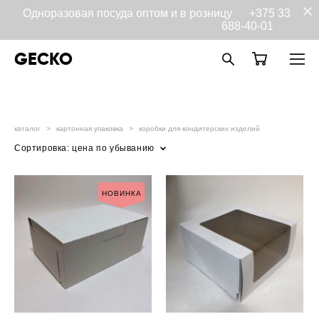
Одноразовая посуда оптом и в розницу
+375 33
688-40-01
GECKO
каталог
>
картонная упаковка
>
коробки для кондитерских изделий
Сортировка:
цена по убыванию
НОВИНКА