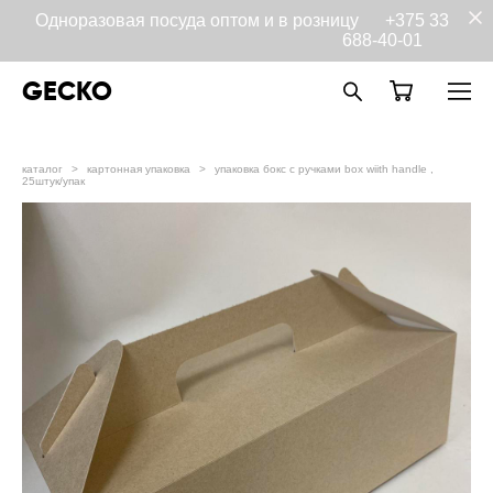
Одноразовая посуда оптом и в розницу
+375 33
688-40-01
GECKO
каталог
>
картонная упаковка
>
упаковка бокс с ручками box wiith handle ,
25штук/упак