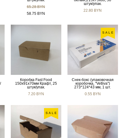
штук/упак.
белый,215х75х80, 50
штук/упак.
65.28 BYN
22.80 BYN
58.75 BYN
SALE
Коробка Fast Food
Снек-бокс (упаковочная
/
150х91х70мм Крафт, 25
коробочка, "Vetliva")
штук/упак.
273*124*43 мм, 1 шт.
7.20 BYN
0.55 BYN
SALE