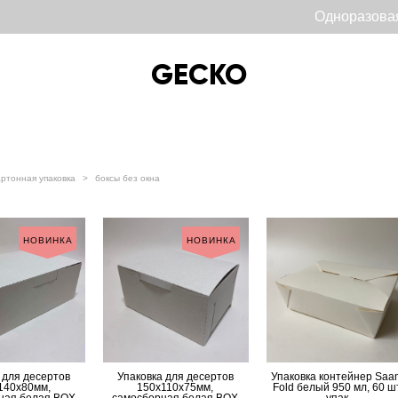
Одноразова
GECKO
GECKO
артонная упаковка
>
боксы без окна
НОВИНКА
НОВИНКА
 для десертов
Упаковка для десертов
Упаковка контейнер Saa
140х80мм,
150х110х75мм,
Fold белый 950 мл, 60 ш