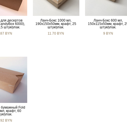
 для десертов
Ланч-Бокс 1000 мл,
Ланч-Бокс 600 мл,
CandyBox 6000),
190х150х50мм, крафт, 25
150х115х50мм, крафт, 2
15 штук/упак.
штук/упак.
штук/упак.
.87 BYN
11.70 BYN
9 BYN
 бумажный Fold
мл, крафт, 60
ук/упак.
.92 BYN