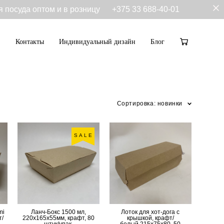
я посуда оптом и в розницу
+375 33 688-40-01
Контакты
Индивидуальный дизайн
Блог
Контакты
Индивидуальный дизайн
Блог
Сортировка:
новинки
SALE
mi
Ланч-Бокс 1500 мл,
Лоток для хот-дога с
т/
220х165х55мм, крафт, 80
крышкой, крафт/