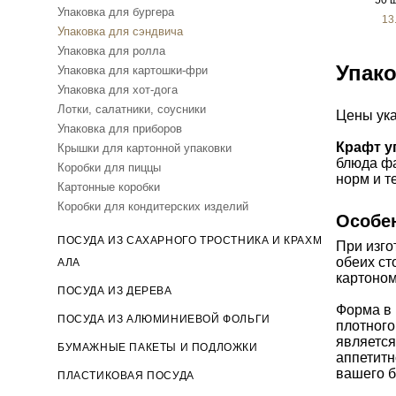
50 ш
Упаковка для бургера
13
Упаковка для сэндвича
Упаковка для ролла
Упако
Упаковка для картошки-фри
Упаковка для хот-дога
Лотки, салатники, соусники
Цены ука
Упаковка для приборов
Крафт у
Крышки для картонной упаковки
блюда ф
Коробки для пиццы
норм и т
Картонные коробки
Коробки для кондитерских изделий
Особе
ПОСУДА ИЗ САХАРНОГО ТРОСТНИКА И КРАХМ
При изго
обеих ст
АЛА
картоном
ПОСУДА ИЗ ДЕРЕВА
Форма в 
ПОСУДА ИЗ АЛЮМИНИЕВОЙ ФОЛЬГИ
плотного
является
БУМАЖНЫЕ ПАКЕТЫ И ПОДЛОЖКИ
аппетитн
вашего б
ПЛАСТИКОВАЯ ПОСУДА