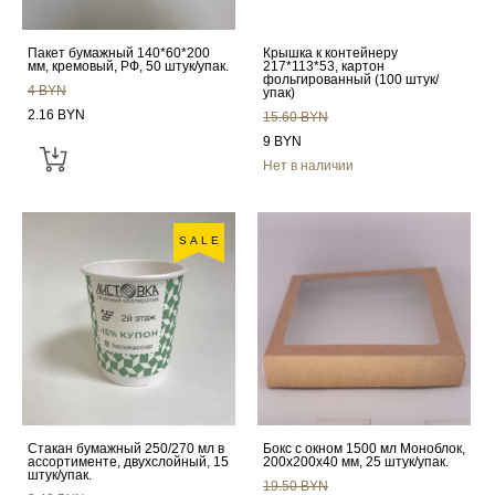
Пакет бумажный 140*60*200
Крышка к контейнеру
мм, кремовый, РФ, 50 штук/упак.
217*113*53, картон
фольгированный (100 штук/
4 BYN
упак)
2.16 BYN
15.60 BYN
9 BYN
Нет в наличии
SALE
Стакан бумажный 250/270 мл в
Бокс с окном 1500 мл Моноблок,
ассортименте, двухслойный, 15
200х200х40 мм, 25 штук/упак.
штук/упак.
19.50 BYN