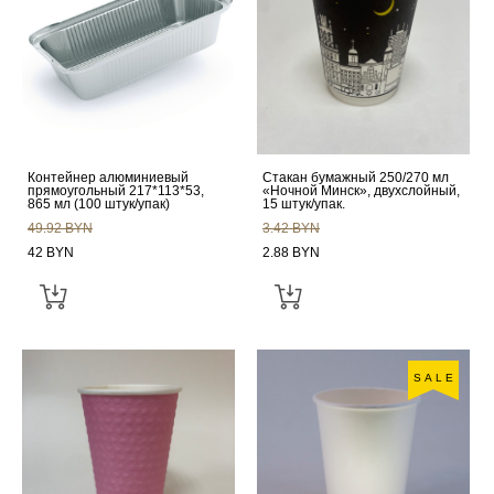
Контейнер алюминиевый
Стакан бумажный 250/270 мл
прямоугольный 217*113*53,
«Ночной Минск», двухслойный,
865 мл (100 штук/упак)
15 штук/упак.
49.92 BYN
3.42 BYN
42 BYN
2.88 BYN
SALE