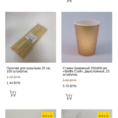
Палочки для шашлыка 25 см,
Стакан бумажный 350/400 мл
100 штук/упак.
«Waffle Craft», двухслойный, 25
штук/упак.
1.76 BYN
6.90 BYN
1.44 BYN
5.70 BYN
SALE
SALE