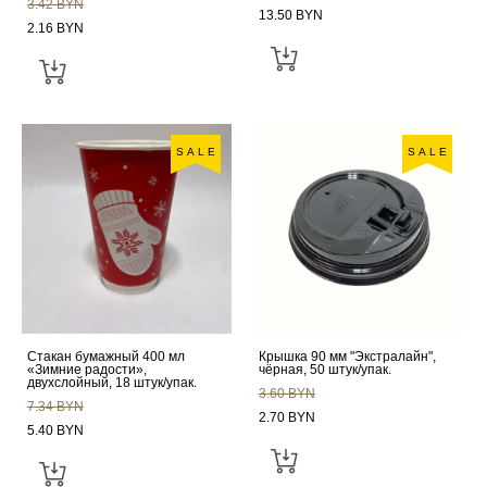
3.42 BYN
13.50 BYN
2.16 BYN
SALE
SALE
Стакан бумажный 400 мл
Крышка 90 мм "Экстралайн",
«Зимние радости»,
чёрная, 50 штук/упак.
двухслойный, 18 штук/упак.
3.60 BYN
7.34 BYN
2.70 BYN
5.40 BYN