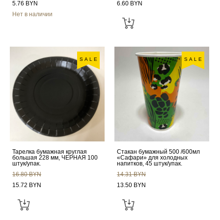
5.76 BYN
6.60 BYN
Нет в наличии
SALE
SALE
Тарелка бумажная круглая
Стакан бумажный 500 /600мл
большая 228 мм, ЧЕРНАЯ 100
«Сафари» для холодных
штук/упак.
напитков, 45 штук/упак.
16.80 BYN
14.31 BYN
15.72 BYN
13.50 BYN