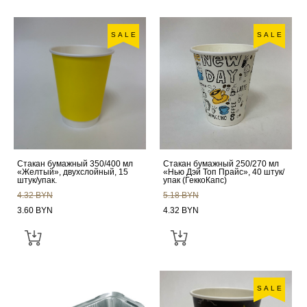
SALE
SALE
Стакан бумажный 350/400 мл
Стакан бумажный 250/270 мл
«Желтый», двухслойный, 15
«Нью Дэй Топ Прайс», 40 штук/
штук/упак.
упак (ГеккоКапс)
4.32 BYN
5.18 BYN
3.60 BYN
4.32 BYN
SALE