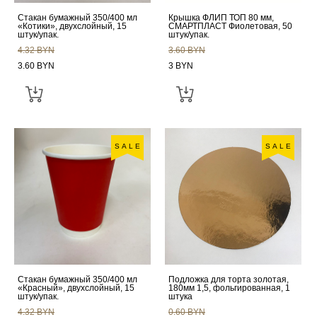
Стакан бумажный 350/400 мл
Крышка ФЛИП ТОП 80 мм,
«Котики», двухслойный, 15
СМАРТПЛАСТ Фиолетовая, 50
штук/упак.
штук/упак.
4.32 BYN
3.60 BYN
3.60 BYN
3 BYN
SALE
SALE
Стакан бумажный 350/400 мл
Подложка для торта золотая,
«Красный», двухслойный, 15
180мм 1,5, фольгированная, 1
штук/упак.
штука
4.32 BYN
0.60 BYN