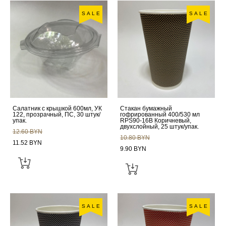
SALE
SALE
Салатник с крышкой 600мл, УК
Стакан бумажный
122, прозрачный, ПС, 30 штук/
гофрированный 400/530 мл
упак.
RPS90-16B Коричневый,
двухслойный, 25 штук/упак.
12.60 BYN
10.80 BYN
11.52 BYN
9.90 BYN
SALE
SALE