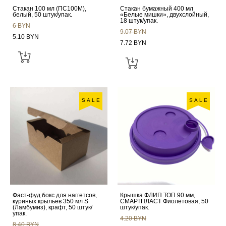
Стакан 100 мл (ПС100М),
Стакан бумажный 400 мл
белый, 50 штук/упак.
«Белые мишки», двухслойный,
18 штук/упак.
6 BYN
9.07 BYN
5.10 BYN
7.72 BYN
SALE
SALE
Фаст-фуд бокс для наггетсов,
Крышка ФЛИП ТОП 90 мм,
куриных крыльев 350 мл S
СМАРТПЛАСТ Фиолетовая, 50
(Ламбумиз), крафт, 50 штук/
штук/упак.
упак.
4.20 BYN
8.40 BYN