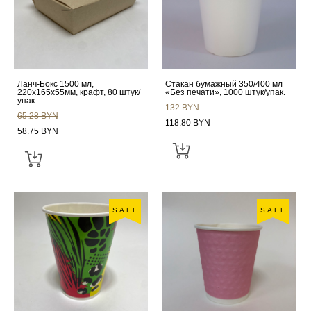
Ланч-Бокс 1500 мл,
Стакан бумажный 350/400 мл
220х165х55мм, крафт, 80 штук/
«Без печати», 1000 штук/упак.
упак.
132 BYN
65.28 BYN
118.80 BYN
58.75 BYN
SALE
SALE