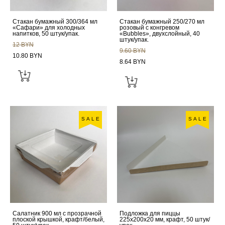
Стакан бумажный 300/364 мл
Стакан бумажный 250/270 мл
«Сафари» для холодных
розовый с конгревом
напитков, 50 штук/упак.
«Bubbles», двухслойный, 40
штук/упак.
12 BYN
9.60 BYN
10.80 BYN
8.64 BYN
SALE
SALE
Салатник 900 мл с прозрачной
Подложка для пиццы
плоской крышкой, крафт/белый,
225x200x20 мм, крафт, 50 штук/