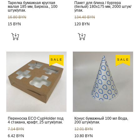
Тарелка бумажная круглая
Пакет для блина / бургера
малая 185 мм, Бирюза., 100
(белый) 180х175 мм, 2000 штук/
штук/упак.
упак.
16.80 BYN
134.40 BYN
15 BYN
120 BYN
SALE
SALE
Переноска ECO CupHolder под
Конус бумажный 100 мл Вода,
4 стакана, крафт, 25 штук/упак.
200 штук/упак.
7.14 BYN
12.01 BYN
6.42 BYN
10.80 BYN