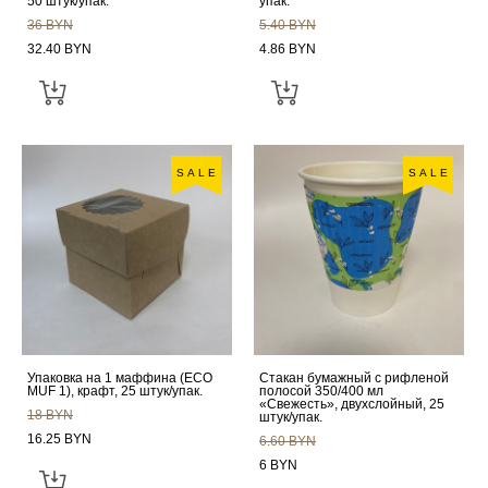
50 штук/упак.
упак.
36 BYN
5.40 BYN
32.40 BYN
4.86 BYN
SALE
SALE
Упаковка на 1 маффина (ECO
Стакан бумажный c рифленой
MUF 1), крафт, 25 штук/упак.
полосой 350/400 мл
«Свежесть», двухслойный, 25
18 BYN
штук/упак.
16.25 BYN
6.60 BYN
6 BYN