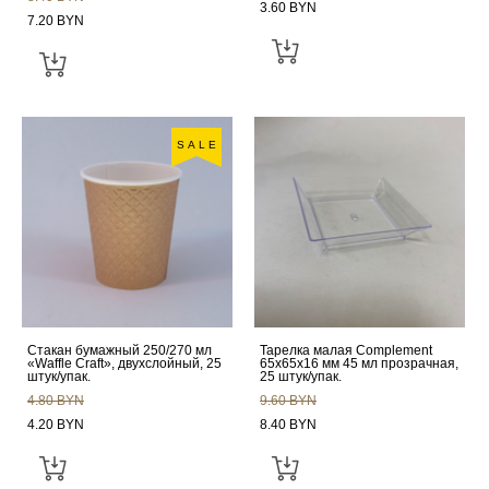
3.60 BYN
7.20 BYN
SALE
Стакан бумажный 250/270 мл
Тарелка малая Complement
«Waffle Craft», двухслойный, 25
65х65х16 мм 45 мл прозрачная,
штук/упак.
25 штук/упак.
4.80 BYN
9.60 BYN
4.20 BYN
8.40 BYN