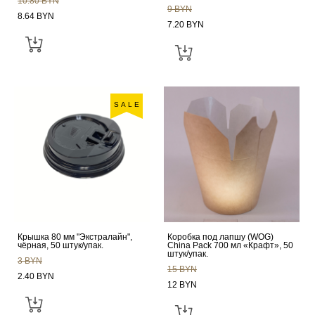
10.80 BYN
9 BYN
8.64 BYN
7.20 BYN
SALE
Крышка 80 мм "Экстралайн",
Коробка под лапшу (WOG)
чёрная, 50 штук/упак.
China Pack 700 мл «Крафт», 50
штук/упак.
3 BYN
15 BYN
2.40 BYN
12 BYN