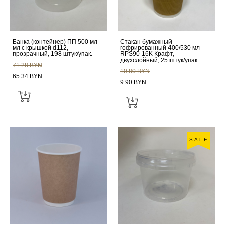
Банка (контейнер) ПП 500 мл
Стакан бумажный
мл с крышкой d112,
гофрированный 400/530 мл
прозрачный, 198 штук/упак.
RPS90-16K Крафт,
двухслойный, 25 штук/упак.
71.28 BYN
10.80 BYN
65.34 BYN
9.90 BYN
SALE