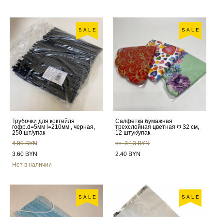
SALE
SALE
Трубочки для коктейля
Салфетка бумажная
гофр.d=5мм l=210мм , черная,
трехслойная цветная Ф 32 см,
250 шт/упак
12 штук/упак.
4.80 BYN
от 3.13 BYN
3.60 BYN
2.40 BYN
Нет в наличии
SALE
SALE