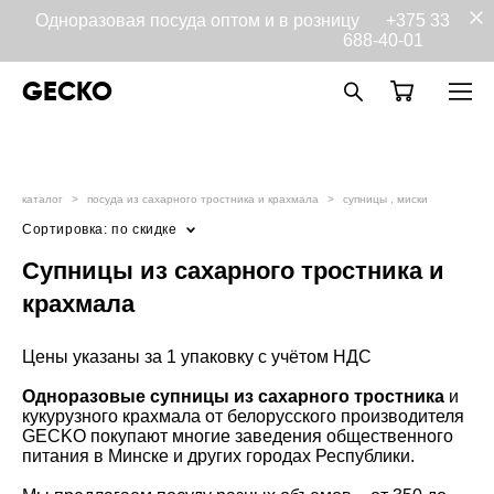
Одноразовая посуда оптом и в розницу
+375 33
688-40-01
GECKO
каталог
>
посуда из сахарного тростника и крахмала
>
супницы , миски
Сортировка:
по скидке
Супницы из сахарного тростника и
крахмала
Цены указаны за 1 упаковку с учётом НДС
Одноразовые супницы из сахарного тростника
и
кукурузного крахмала от белорусского производителя
GECKO покупают многие заведения общественного
питания в Минске и других городах Республики.