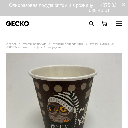
Одноразовая посуда оптом и в розницу
+375 33
688-40-01
GECKO
каталог
>
бумажная посуда
>
стаканы однослойные
>
стакан бумажный
200/225 мл «может кофе», 50 штук/упак.