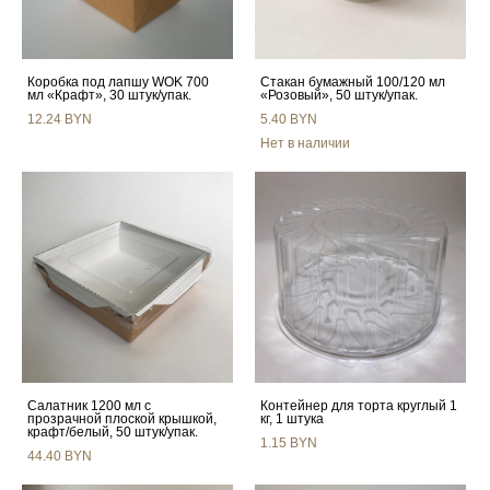
Коробка под лапшу WOK 700
Стакан бумажный 100/120 мл
мл «Крафт», 30 штук/упак.
«Розовый», 50 штук/упак.
12.24 BYN
5.40 BYN
Нет в наличии
Салатник 1200 мл с
Контейнер для торта круглый 1
прозрачной плоской крышкой,
кг, 1 штука
крафт/белый, 50 штук/упак.
1.15 BYN
44.40 BYN