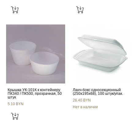
Крышка УК-101К к контейнеру
Ланч-бокс односекционный
ПК340 / ПК500, прозрачная, 50
(250x195x68), 100 штук/упак.
штук
26.40 BYN
5.10 BYN
Нет в наличии