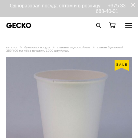
Одноразовая посуда оптом и в розницу
+375 33
688-40-01
GECKO
каталог
>
бумажная посуда
>
стаканы однослойные
>
стакан бумажный
350/400 мл «без печати», 1000 штук/упак.
SALE