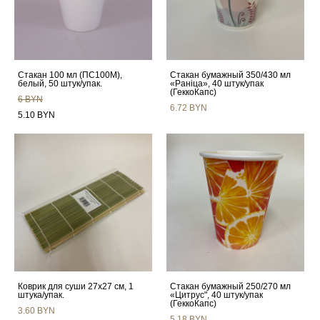
Стакан 100 мл (ПС100М),
Стакан бумажный 350/430 мл
белый, 50 штук/упак.
«Ранiца», 40 штук/упак
(ГеккоКапс)
6 BYN
6.72 BYN
5.10 BYN
Коврик для суши 27х27 см, 1
Стакан бумажный 250/270 мл
штука/упак.
«Цитрус", 40 штук/упак
(ГеккоКапс)
3.60 BYN
5.18 BYN