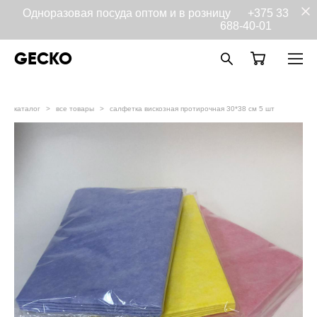
Одноразовая посуда оптом и в розницу
+375 33
688-40-01
GECKO
каталог
>
все товары
>
салфетка вискозная протирочная 30*38 см 5 шт