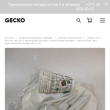
Одноразовая посуда оптом и в розницу
+375 33
688-40-01
GECKO
каталог
>
наборы в индивид. упаковке
>
наборы для пикника
>
набор на 6
персон эко (по 6 вилок кукур.крахмал, ножей кукур.крахмал, тарелок бум. мел.,
бум.стаканов, салфеток), 1 шт.