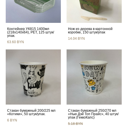
Контейнер УК815 1400мл
Нож из дерева в картонной
(218х140х64), PET, 125 штук/
коробке, 150 штук/упак
упак.
14.04 BYN
63.60 BYN
Стакан бумажный 200/225 мл
Стакан бумажный 250/270 мл
«Котики», 50 штук/упак.
«Нью Дэй Топ Прайс», 40 штук/
упак (ГеккоКапс)
6 BYN
5.18 BYN