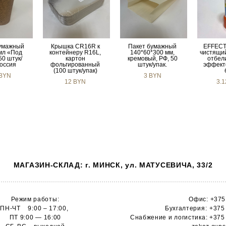
умажный
Крышка CR16R к
Пакет бумажный
EFFECT
мл «Под
контейнеру R16L,
140*60*300 мм,
чистящи
50 штук/
картон
кремовый, РФ, 50
отбе
Россия
фольгированный
штук/упак.
эффекто
(100 штук/упак)
 BYN
3 BYN
12 BYN
3.
МАГАЗИН-СКЛАД: г. МИНСК, ул. МАТУСЕВИЧА, 33/2
Режим работы:
Офис:
+375
ПН-ЧТ 9:00 – 17:00,
Бухгалтерия:
+375
ПТ 9:00 — 16:00
Снабжение и логистика:
+375