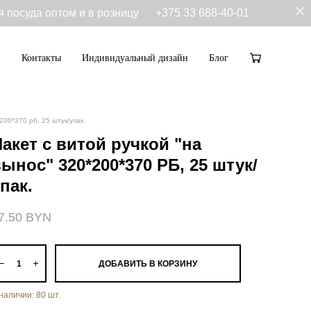
я посуда оптом и в розницу
+375 33 688-40-01
Контакты
Индивидуальный дизайн
Блог
Контакты
Индивидуальный дизайн
Блог
200*370 рб, 25 штук/упак.
Пакет с витой ручкой "на
ынос" 320*200*370 РБ, 25 штук/
пак.
7.50 BYN
ДОБАВИТЬ В КОРЗИНУ
 наличии:
80
шт.