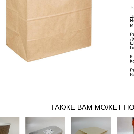
з
Д
Н
М
Р
Д
Ш
Г
К
К
Р
В
ТАКЖЕ ВАМ МОЖЕТ П