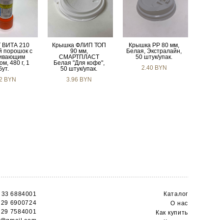
 ВИТА 210
Крышка ФЛИП ТОП
Крышка РР 80 мм,
й порошок с
90 мм,
Белая, Экстралайн,
ливающим
СМАРТПЛАСТ
50 штук/упак.
м, 480 г, 1
Белая "Для кофе",
2.40 BYN
бут.
50 штук/упак.
12 BYN
3.96 BYN
 33 6884001
Каталог
 29 6900724
О н
ас
 29 7584001
Как купить