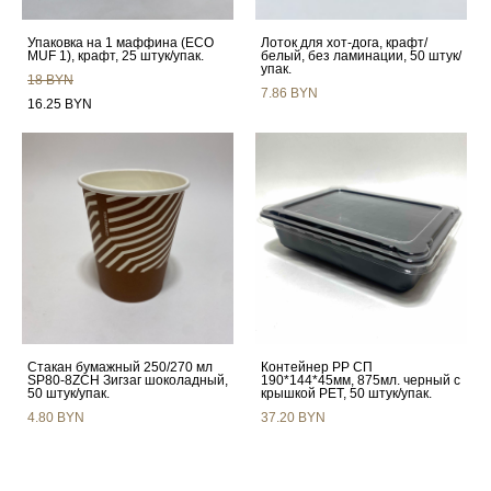
Упаковка на 1 маффина (ECO
Лоток для хот-дога, крафт/
MUF 1), крафт, 25 штук/упак.
белый, без ламинации, 50 штук/
упак.
18 BYN
7.86 BYN
16.25 BYN
Стакан бумажный 250/270 мл
Контейнер РР СП
SP80-8ZCH Зигзаг шоколадный,
190*144*45мм, 875мл. черный с
50 штук/упак.
крышкой РЕТ, 50 штук/упак.
4.80 BYN
37.20 BYN