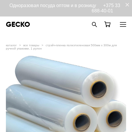
Одноразовая посуда оптом и в розницу
+375 33
688-40-01
GECKO
каталог
>
все товары
>
стрэйч-пленка полиэтиленовая 500мм х 300м для
ручной упаковки, 1 рулон