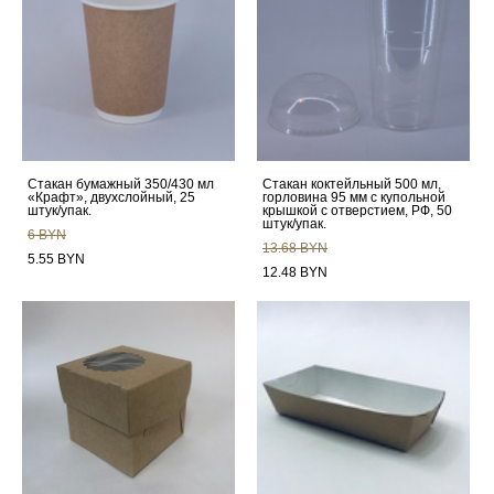
Стакан бумажный 350/430 мл
Стакан коктейльный 500 мл,
«Крафт», двухслойный, 25
горловина 95 мм с купольной
штук/упак.
крышкой с отверстием, РФ, 50
штук/упак.
6 BYN
13.68 BYN
5.55 BYN
12.48 BYN