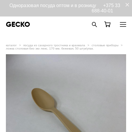
Одноразовая посуда оптом и в розницу
+375 33
688-40-01
GECKO
каталог
>
посуда из сахарного тростника и крахмала
>
столовые приборы
>
ложка столовая био эко люкс, 170 мм, бежевая, 50 штук/упак.