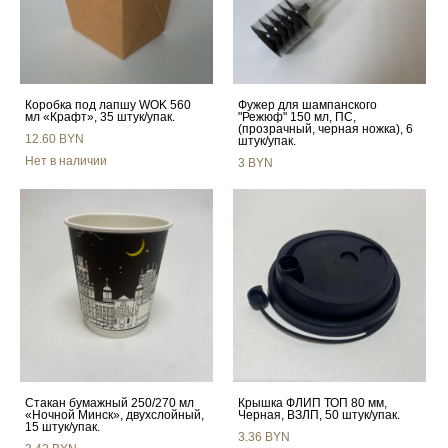
Коробка под лапшу WOK 560
Фужер для шампанского
мл «Крафт», 35 штук/упак.
"Режюф" 150 мл, ПС,
(прозрачный, черная ножка), 6
12.60 BYN
штук/упак.
Нет в наличии
3 BYN
Стакан бумажный 250/270 мл
Крышка ФЛИП ТОП 80 мм,
«Ночной Минск», двухслойный,
Черная, ВЗЛП, 50 штук/упак.
15 штук/упак.
3.36 BYN