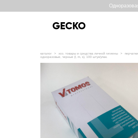
Одноразова
GECKO
GECKO
каталог
>
хоз. товары и средства личной гигиены
>
перчатки
одноразовые, черные (l, m, s), 100 штук/упак.