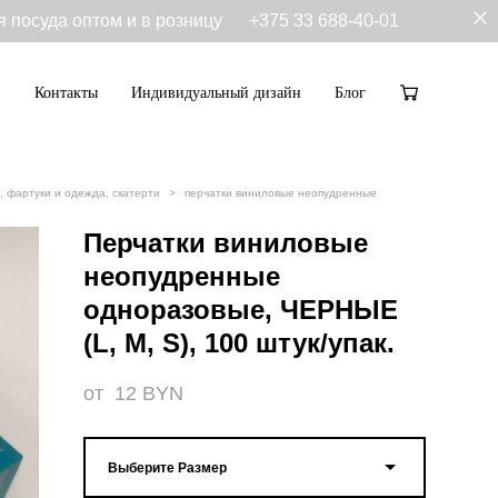
я посуда оптом и в розницу
+375 33 688-40-01
Контакты
Индивидуальный дизайн
Блог
Контакты
Индивидуальный дизайн
Блог
, фартуки и одежда, скатерти
>
перчатки виниловые неопудренные
Перчатки виниловые
неопудренные
одноразовые, ЧЕРНЫЕ
(L, M, S), 100 штук/упак.
от 12 BYN
Выберите Размер