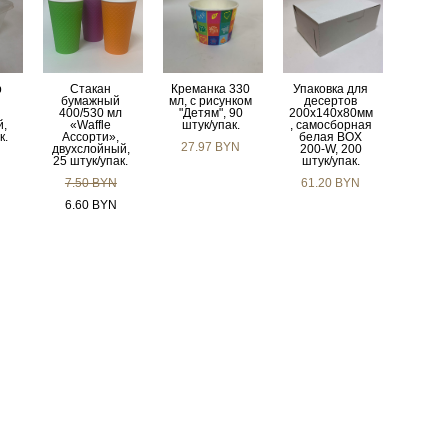
р
Стакан
Креманка 330
Упаковка для
бумажный
мл, с рисунком
десертов
400/530 мл
"Детям", 90
200х140х80мм
й,
«Waffle
штук/упак.
, самосборная
к.
Ассорти»,
белая BOX
27.97 BYN
двухслойный,
200-W, 200
N
25 штук/упак.
штук/упак.
7.50 BYN
61.20 BYN
6.60 BYN