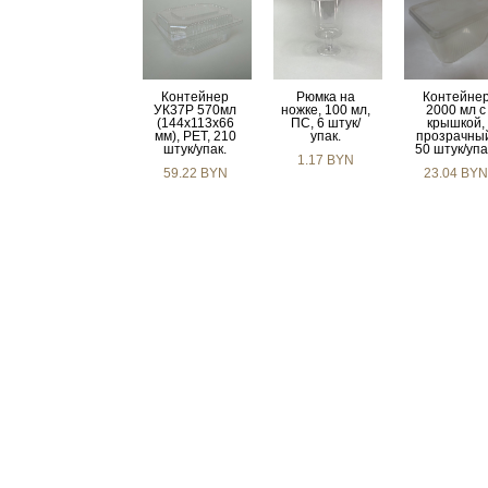
Контейнер
Рюмка на
Контейне
УК37Р 570мл
ножке, 100 мл,
2000 мл с
(144x113x66
ПС, 6 штук/
крышкой,
мм), PET, 210
упак.
прозрачны
штук/упак.
50 штук/упа
1.17 BYN
59.22 BYN
23.04 BY