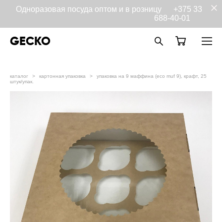
Одноразовая посуда оптом и в розницу
+375 33
688-40-01
GECKO
каталог
>
картонная упаковка
>
упаковка на 9 маффина (eco muf 9), крафт, 25
штук/упак.