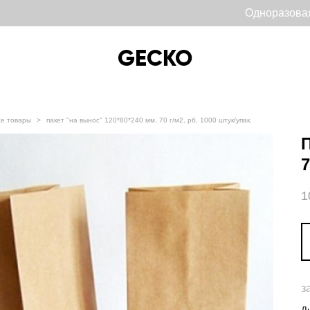
Одноразова
GECKO
GECKO
се товары
>
пакет "на вынос" 120*80*240 мм, 70 г/м2, рб, 1000 штук/упак.
П
7
1
з