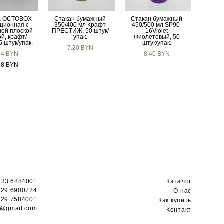
ка OCTOBOX
Стакан бумажный
Стакан бумажный
кционная с
350/400 мл Крафт
450/500 мл SP90-
ной плоской
ПРЕСТИЖ, 50 штук/
16Violet
й, крафт/
упак.
Фиолетовый, 50
5 штук/упак.
штук/упак.
7.20 BYN
64 BYN
8.40 BYN
08 BYN
 33 6884001
Каталог
 29 6900724
О н
ас
 29 7584001
Как купить
s@gmail.com
Контакт