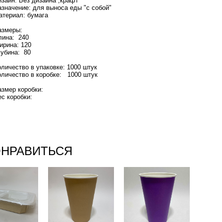
изайн: Без дизайна ,крафт
азначение: для выноса еды "с собой"
атериал: бумага
азмеры:
лина: 240
ирина: 120
лубина: 80
оличество в упаковке: 1000 штук
оличество в коробке: 1000 штук
азмер коробки:
ес коробки:
ОНРАВИТЬСЯ