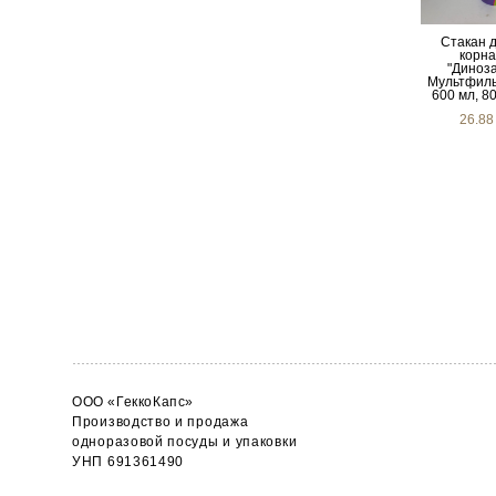
Стакан д
корна
"Диноза
Мультфиль
600 мл, 80
26.88
ООО «ГеккоКапс»
Производство и продажа
одноразовой посуды и упаковки
УНП 691361490