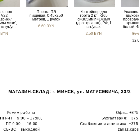
ля поп-
Пленка ПЭ
Контейнер для
Упаков
 V22
пищевая, 0,45х250
торта 2 кг Т-265
двухсе
врики/
метров, 1 рулон
d=305мм h=143мм
прозрач
мы микс",
(дно+крышка), РФ, 1
крышко
6.60 BYN
 штук/уп.
шт/упак.
белый, 4
 BYN
2.50 BYN
35.
32.
МАГАЗИН-СКЛАД: г. МИНСК, ул. МАТУСЕВИЧА, 33/2
Режим работы:
Офис:
+375
ПН-ЧТ 9:00 – 17:00,
Бухгалтерия:
+375
ПТ 9:00 — 16:00
Снабжение и логистика:
+375
СБ-ВС выходной
zakaz.cup