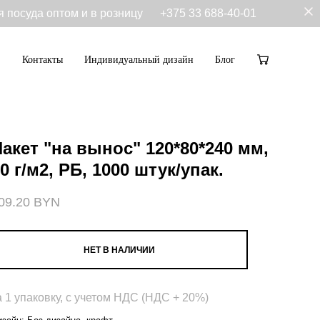
я посуда оптом и в розницу
+375 33 688-40-01
Контакты
Индивидуальный дизайн
Блог
Контакты
Индивидуальный дизайн
Блог
акет "на вынос" 120*80*240 мм,
0 г/м2, РБ, 1000 штук/упак.
09.20 BYN
НЕТ В НАЛИЧИИ
а 1 упаковку, с учетом НДС (НДС + 20%)