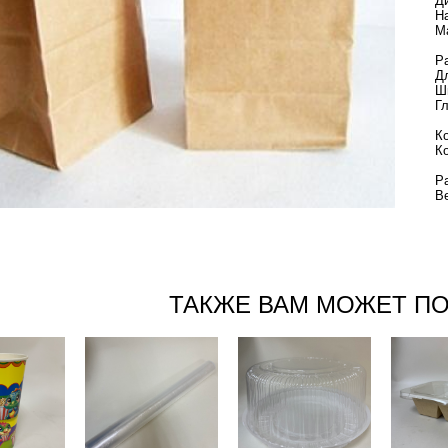
Д
Н
М
Р
Д
Ш
Г
К
К
Р
В
ТАКЖЕ ВАМ МОЖЕТ П