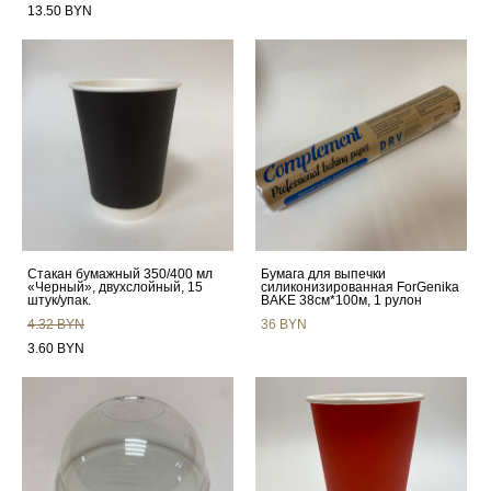
13.50 BYN
Стакан бумажный 350/400 мл
Бумага для выпечки
«Черный», двухслойный, 15
силиконизированная ForGenika
штук/упак.
BAKE 38см*100м, 1 рулон
4.32 BYN
36 BYN
3.60 BYN