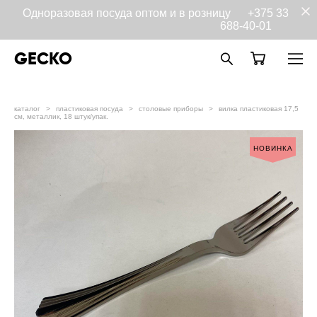
Одноразовая посуда оптом и в розницу
+375 33
688-40-01
GECKO
каталог
>
пластиковая посуда
>
столовые приборы
>
вилка пластиковая 17,5
см, металлик, 18 штук/упак.
НОВИНКА