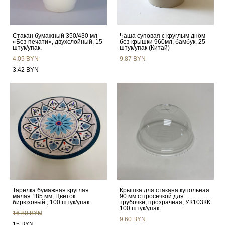
Стакан бумажный 350/430 мл
Чаша суповая с круглым дном
«Без печати», двухслойный, 15
без крышки 960мл, бамбук, 25
штук/упак.
штук/упак (Китай)
4.05 BYN
9.87 BYN
3.42 BYN
Тарелка бумажная круглая
Крышка для стакана купольная
малая 185 мм, Цветок
90 мм с просечкой для
бирюзовый., 100 штук/упак.
трубочки, прозрачная, УК103КК
100 штук/упак.
16.80 BYN
9.60 BYN
15 BYN