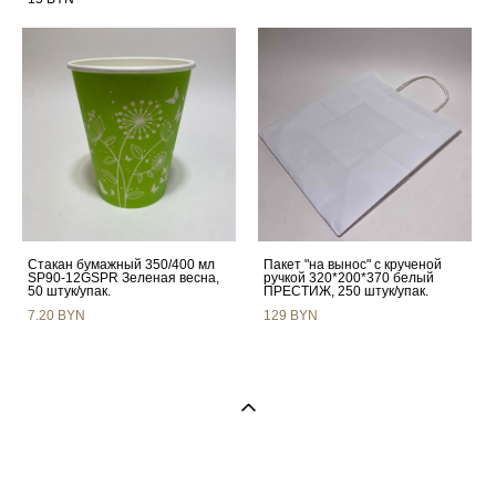
Стакан бумажный 350/400 мл
Пакет "на вынос" с крученой
SP90-12GSPR Зеленая весна,
ручкой 320*200*370 белый
50 штук/упак.
ПРЕСТИЖ, 250 штук/упак.
7.20 BYN
129 BYN