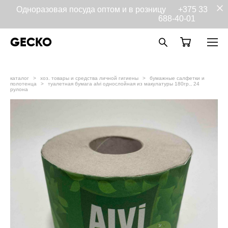
Одноразовая посуда оптом и в розницу
+375 33
688-40-01
GECKO
каталог
>
хоз. товары и средства личной гигиены
>
бумажные салфетки и
полотенца
>
туалетная бумага alvi однослойная из макулатуры 180гр., 24
рулона