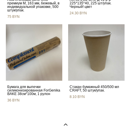
премиум М, 163 мм, бежевый, в
225*135*40, 225 шт/упак.
индивидуальной упаковке, 500
Черный! цвет
штук/упак.
24.30 BYN
75 BYN
Бумага для выпечки
Стакан бумажный 450/500 мл
силиконизированная ForGenika
CRAFT, 50 штук/упак.
BAKE 38см*100м, 1 рулон
8.10 BYN
36 BYN