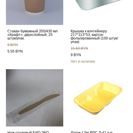
Стакан бумажный 350/430 мл
Крышка к контейнеру
«Крафт», двухслойный, 25
217*113*53, картон
штук/упак.
фольгированный (100 штук/
упак)
6 BYN
15.60 BYN
5.55 BYN
9 BYN
Нет в наличии
Нож столовый БИО ЭКО
Лоток 1,0кг ВПС Д-41 р-р