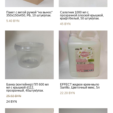
Пакет с витой ручкой "на вынос"
Салатник 1000 мл с
350х150х450, РБ, 10 штук/упак.
прозрачной плоской крышкой,
крафт/белый, 50 штук/упак.
5.40 BYN
45 BYN
Банка (контейнер) ПП 600 мл
EFFECT жидкое крем-мыло
мл с крышкой d112,
Sanfito, Цветочный микс, 5л
прозрачный, 40штук/упак.
22.20 BYN
25.92 BYN
24 BYN