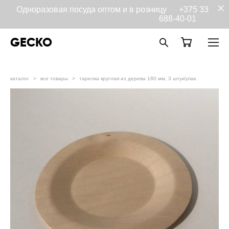
Одноразовая посуда оптом и в розницу
+375 33
688-40-01
GECKO
каталог
>
все товары
>
тарелка круглая из дерева 180 мм, 3 штук/упак.