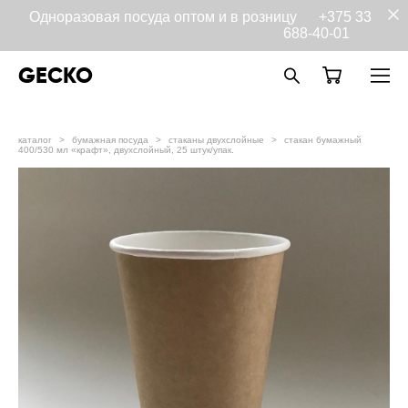
Одноразовая посуда оптом и в розницу
+375 33
688-40-01
GECKO
каталог
>
бумажная посуда
>
стаканы двухслойные
>
стакан бумажный
400/530 мл «крафт», двухслойный, 25 штук/упак.