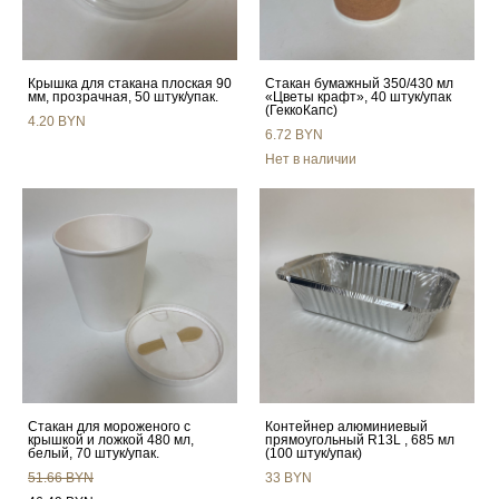
Крышка для стакана плоская 90
Стакан бумажный 350/430 мл
мм, прозрачная, 50 штук/упак.
«Цветы крафт», 40 штук/упак
(ГеккоКапс)
4.20 BYN
6.72 BYN
Нет в наличии
Стакан для мороженого с
Контейнер алюминиевый
крышкой и ложкой 480 мл,
прямоугольный R13L , 685 мл
белый, 70 штук/упак.
(100 штук/упак)
51.66 BYN
33 BYN