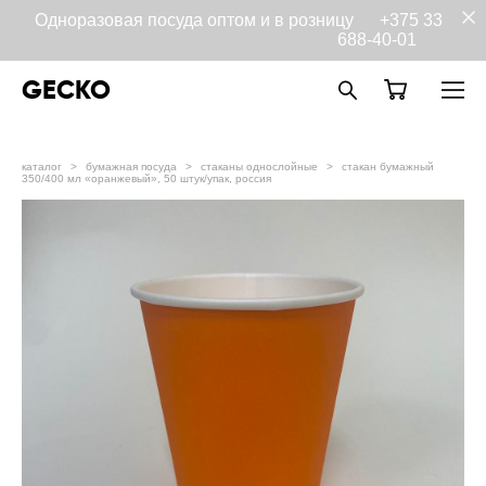
Одноразовая посуда оптом и в розницу
+375 33
688-40-01
GECKO
каталог
>
бумажная посуда
>
стаканы однослойные
>
стакан бумажный
350/400 мл «оранжевый», 50 штук/упак, россия