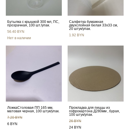
Бутылка с крышкой 300 мл, ПС,
Салфетка бумажная
прозрачная, 100 шт./упак.
двухслойная белая 33х33 см,
20 штук/упак.
56.40 BYN
1.92 BYN
Нет в наличии
ЛожкаСтоловая ПП 165 мм,
Прокладка для пиццы из
матовая черная, 100 штук/упак.
гофрокартона Д280мм , бурая,
100 штук/упак.
7.20 BYN
26 BYN
6 BYN
24 BYN