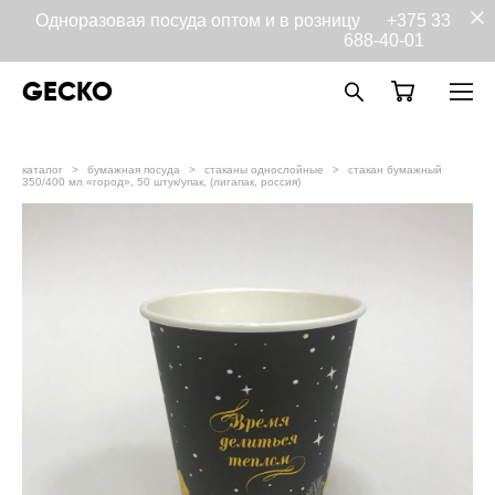
Одноразовая посуда оптом и в розницу
+375 33
688-40-01
GECKO
каталог
>
бумажная посуда
>
стаканы однослойные
>
стакан бумажный
350/400 мл «город», 50 штук/упак, (лигапак, россия)