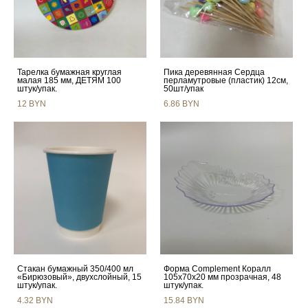
Тарелка бумажная круглая
Пика деревянная Сердца
малая 185 мм, ДЕТЯМ 100
перламутровые (пластик) 12см,
штук/упак.
50шт/упак
12 BYN
6.86 BYN
Стакан бумажный 350/400 мл
Форма Complement Коралл
«Бирюзовый», двухслойный, 15
105х70х20 мм прозрачная, 48
штук/упак.
штук/упак.
4.32 BYN
15.84 BYN