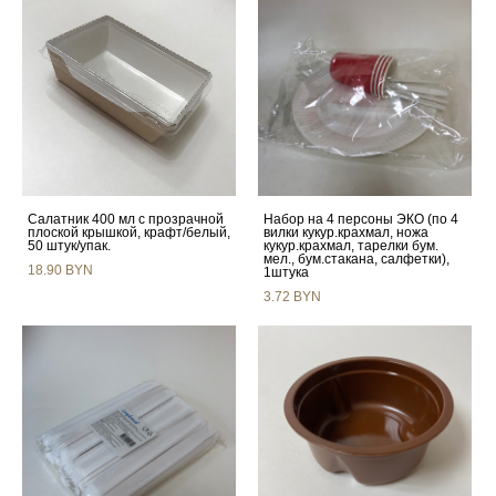
Салатник 400 мл с прозрачной
Набор на 4 персоны ЭКО (по 4
плоской крышкой, крафт/белый,
вилки кукур.крахмал, ножа
50 штук/упак.
кукур.крахмал, тарелки бум.
мел., бум.стакана, салфетки),
18.90 BYN
1штука
3.72 BYN