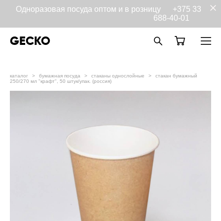
Одноразовая посуда оптом и в розницу
+375 33
688-40-01
GECKO
каталог
>
бумажная посуда
>
стаканы однослойные
>
стакан бумажный
250/270 мл "крафт", 50 штук/упак. (россия)