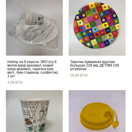
Набор на 6 персон ЭКО (по 6
Тарелка бумажная круглая
вилок кукур.крахмал, ножей
большая 228 мм, ДЕТЯМ 100
кукур.крахмал, тарелок бум.
штук/упак.
мел., бум.стаканов, салфеток),
16.80 BYN
1 шт.
4.98 BYN