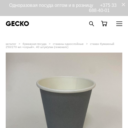
Одноразовая посуда оптом и в розницу
+375 33
688-40-01
GECKO
каталог
>
бумажная посуда
>
стаканы однослойные
>
стакан бумажный
250/270 мл «серый», 40 штук/упак (геккокапс)