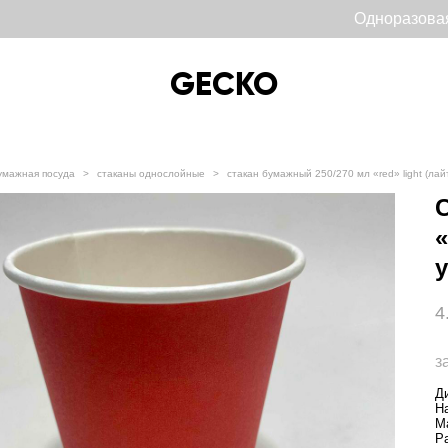
Одноразова
GECKO
GECKO
умажная посуда
>
стаканы однослойные
>
стакан бумажный 250/270 мл «red» light (лайт
«
у
4
з
Д
Н
М
Р