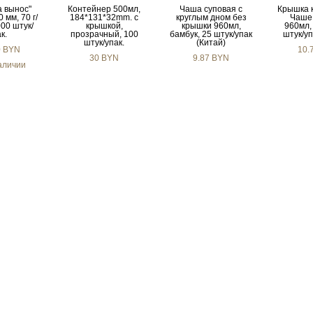
а вынос"
Контейнер 500мл,
Чаша суповая с
Крышка 
 мм, 70 г/
184*131*32mm. с
круглым дном без
Чаше
000 штук/
крышкой,
крышки 960мл,
960мл,
к.
прозрачный, 100
бамбук, 25 штук/упак
штук/уп
штук/упак.
(Китай)
0 BYN
10.
30 BYN
9.87 BYN
аличии