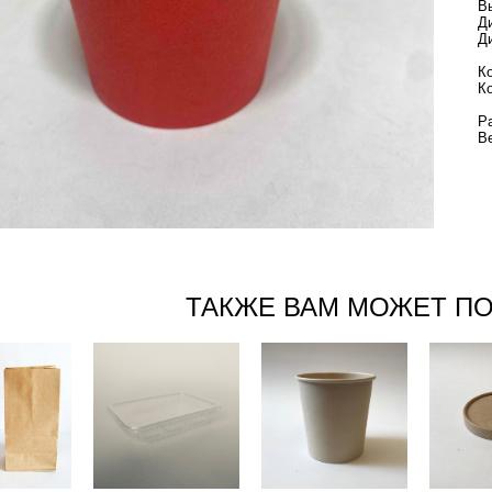
Д
Д
К
К
Р
В
ТАКЖЕ ВАМ МОЖЕТ П