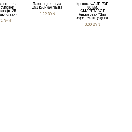
картонная к
Пакеты для льда,
Крышка ФЛИП ТОП
 суповой
192 кубика/спайка
80 мм,
 крафт, 25
СМАРТПЛАСТ
1.32 BYN
ак (Китай)
бирюзовая "Для
кофе", 50 штук/упак.
74 BYN
3.60 BYN