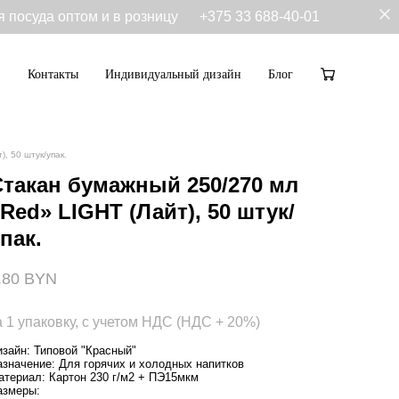
я посуда оптом и в розницу
+375 33 688-40-01
Контакты
Индивидуальный дизайн
Блог
Контакты
Индивидуальный дизайн
Блог
), 50 штук/упак.
Стакан бумажный 250/270 мл
Red» LIGHT (Лайт), 50 штук/
пак.
.80 BYN
а 1 упаковку, с учетом НДС (НДС + 20%)
изайн: Типовой "Красный"
азначение: Для горячих и холодных напитков
атериал: Картон 230 г/м2 + ПЭ15мкм
азмеры: