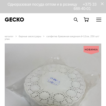
Одноразовая посуда оптом и в розницу
+375 33
688-40-01
GECKO
каталог
>
барные аксессуары
>
салфетка бумажная ажурная d=12см, 250 шт/
упак.
НОВИНКА