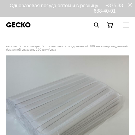
Одноразовая посуда оптом и в розницу
+375 33
688-40-01
GECKO
каталог
>
все товары
>
размешиватель деревянный 180 мм в индивидуальной
бумажной упаковке, 250 штук/упак.