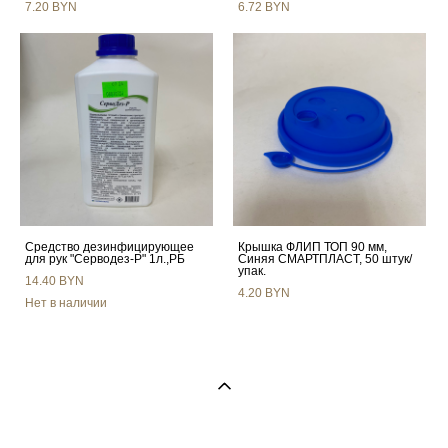
7.20 BYN
6.72 BYN
Средство дезинфицирующее
Крышка ФЛИП ТОП 90 мм,
для рук "Серводез-Р" 1л.,РБ
Синяя СМАРТПЛАСТ, 50 штук/
упак.
14.40 BYN
4.20 BYN
Нет в наличии