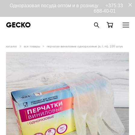
Одноразовая посуда оптом и в розницу
+375 33
688-40-01
GECKO
каталог
>
все товары
>
перчатки виниловые одноразовые (s, l, m), 100 штук