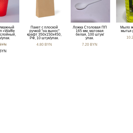
умажный
Пакет с плоской
Ложка Столовая ПП
Мыло ж
л «Waffle
ручкой "на вынос"
165 мм, матовая
мытья 
хслойный,
крафт 350х150х450,
белая, 100 штук/
10.
/упак.
РФ, 10 штук/упак.
упак.
 BYN
4.80 BYN
7.20 BYN
 BYN