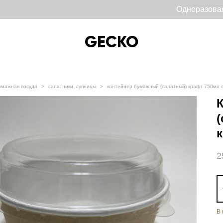
Одноразова
GECKO
GECKO
умажная посуда
>
салатники, супницы
>
контейнер бумажный (салатный) крафт 750мл с 
2
В