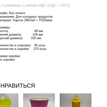
а 1 упаковку, с учетом НДС (НДС + 20%)
изайн: Без печати
азначение: Для холодных продуктов
атериал: Картон 280г/м2 + ПЭ15мкм
азмеры:
Высота: 68 мм
ижний диаметр: 128 мм
ерхний диаметр: 150 мм
оличество в упаковке: 45 штук
оличество в коробке: 270 штук
азмер коробки:
ес коробки:
ОНРАВИТЬСЯ