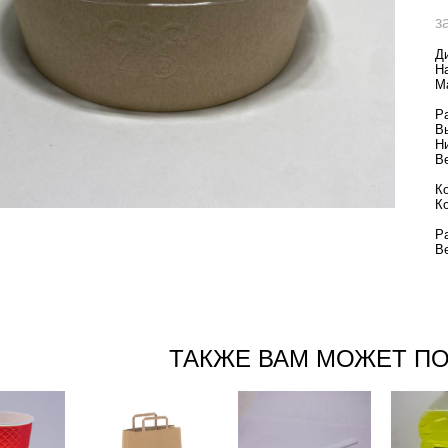
з
Д
Н
М
Р
Н
В
К
К
Р
В
ТАКЖЕ ВАМ МОЖЕТ П