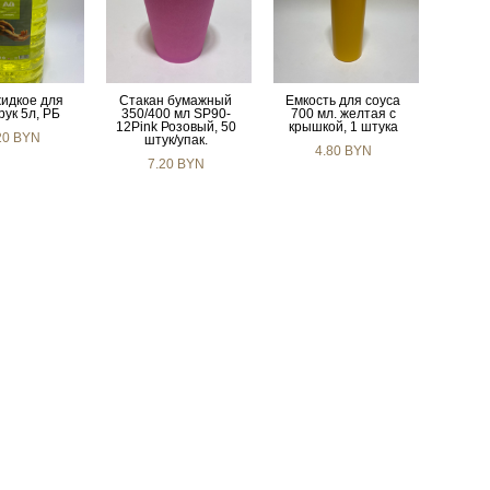
идкое для
Стакан бумажный
Емкость для соуса
рук 5л, РБ
350/400 мл SP90-
700 мл. желтая с
12Pink Розовый, 50
крышкой, 1 штука
20 BYN
штук/упак.
4.80 BYN
7.20 BYN