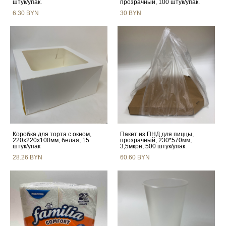
штук/упак.
прозрачный, 100 штук/упак.
6.30 BYN
30 BYN
Коробка для торта с окном,
Пакет из ПНД для пиццы,
220х220х100мм, белая, 15
прозрачный, 230*570мм,
штук/упак
3,5мкрн, 500 штук/упак.
28.26 BYN
60.60 BYN