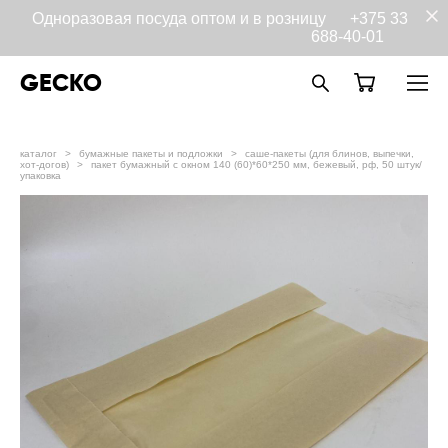
Одноразовая посуда оптом и в розницу
+375 33
688-40-01
GECKO
каталог
>
бумажные пакеты и подложки
>
саше-пакеты (для блинов, выпечки,
хот-догов)
>
пакет бумажный с окном 140 (60)*60*250 мм, бежевый, рф, 50 штук/
упаковка