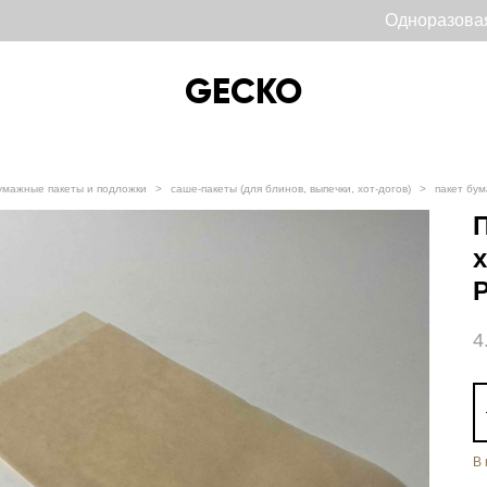
Одноразова
GECKO
GECKO
умажные пакеты и подложки
>
саше-пакеты (для блинов, выпечки, хот-догов)
>
пакет бум
Р
4
В