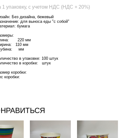
а 1 упаковку, с учетом НДС (НДС + 20%)
изайн: Без дизайна, бежевый
азначение: для выноса еды "с собой"
атериал: бумага
азмеры:
лина: 220 мм
ирина: 110 мм
лубина: мм
оличество в упаковке: 100 штук
оличество в коробке: штук
азмер коробки:
ес коробки:
ОНРАВИТЬСЯ