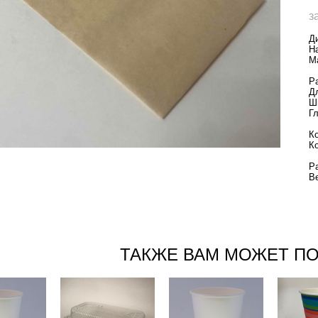
з
Д
Н
М
Р
Д
Ш
Г
К
К
Р
В
ТАКЖЕ ВАМ МОЖЕТ П