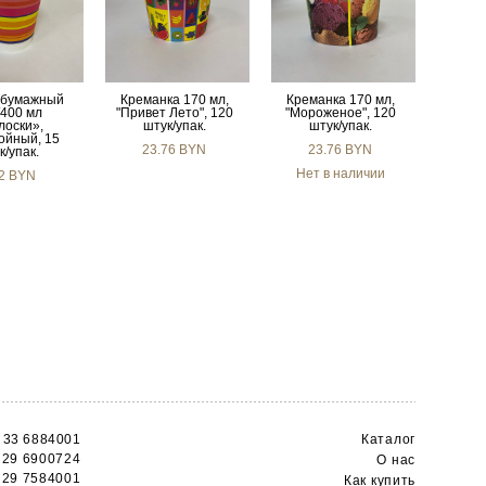
 бумажный
Креманка 170 мл,
Креманка 170 мл,
/400 мл
"Привет Лето", 120
"Мороженое", 120
лоски»,
штук/упак.
штук/упак.
ойный, 15
23.76 BYN
23.76 BYN
к/упак.
Нет в наличии
32 BYN
 33 6884001
Каталог
 29 6900724
О н
ас
 29 7584001
Как купить