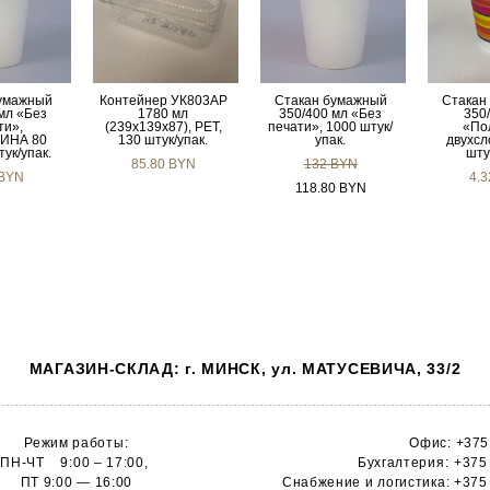
умажный
Контейнер УК803АР
Стакан бумажный
Стакан
мл «Без
1780 мл
350/400 мл «Без
350
ти»,
(239x139x87), PET,
печати», 1000 штук/
«По
ИНА 80
130 штук/упак.
упак.
двухсл
тук/упак.
шту
85.80 BYN
132 BYN
 BYN
4.
118.80 BYN
МАГАЗИН-СКЛАД: г. МИНСК, ул. МАТУСЕВИЧА, 33/2
Режим работы:
Офис:
+375
ПН-ЧТ 9:00 – 17:00,
Бухгалтерия:
+375
ПТ 9:00 — 16:00
Снабжение и логистика:
+375