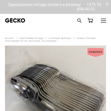
Одноразовая посуда оптом и в розницу
+375 33
688-40-01
GECKO
каталог
>
пластиковая посуда
>
столовые приборы
>
ложка столовая
пластиковая 16 см, металлик, 18 штук/упак.
НОВИНКА