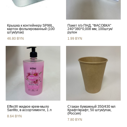
Крышка к контейнеру SP98L,
Пакет п/э ПНД, "ФАСОВКА"
картон фольгированный (100
240*380*0,008 мм, 100штук/
штук/упак)
рулон
46.80 BYN
1.99 BYN
Effect® жидкое крем-мыло
Стакан бумажный 350/430 мл
Sanfito, в ассортименте, 1 л
Крафт/крафт, 50 штук/упак,
(Россия)
8.64 BYN
7.80 BYN