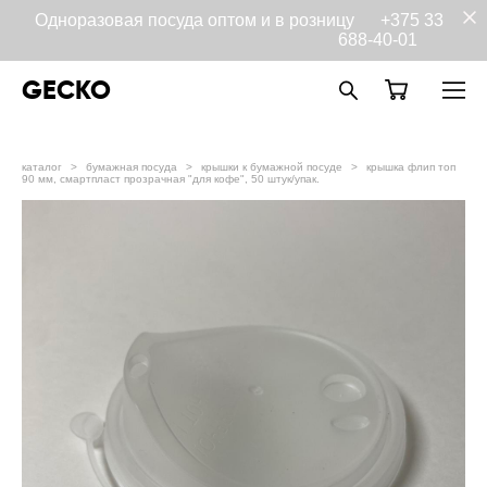
Одноразовая посуда оптом и в розницу
+375 33
688-40-01
GECKO
каталог
>
бумажная посуда
>
крышки к бумажной посуде
>
крышка флип топ
90 мм, смартпласт прозрачная "для кофе", 50 штук/упак.