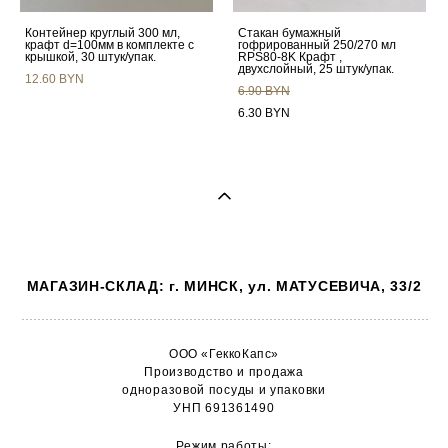
Контейнер круглый 300 мл,
Стакан бумажный
крафт d=100мм в комплекте с
гофрированный 250/270 мл
крышкой, 30 штук/упак.
RPS80-8K Крафт ,
двухслойный, 25 штук/упак.
12.60 BYN
6.90 BYN
6.30 BYN
МАГАЗИН-СКЛАД: г. МИНСК, ул. МАТУСЕВИЧА, 33/2
ООО «ГеккоКапс»
Производство и продажа
одноразовой посуды и упаковки
УНП 691361490
Режим работы: