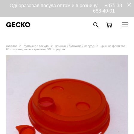
Одноразовая посуда оптом и в розницу
+375 33
688-40-01
GECKO
каталог
>
бумажная посуда
>
крышки к бумажной посуде
>
крышка флип топ
90 мм, смартпласт красная, 50 штук/упак.