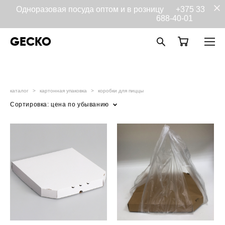
Одноразовая посуда оптом и в розницу
+375 33
688-40-01
GECKO
каталог
>
картонная упаковка
>
коробки для пиццы
Сортировка:
цена по убыванию