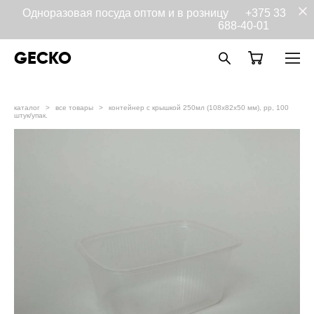
Одноразовая посуда оптом и в розницу
+375 33
688-40-01
GECKO
каталог
>
все товары
>
контейнер с крышкой 250мл (108х82х50 мм), pp, 100
штук/упак.