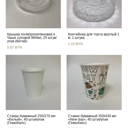
Крышка полипропиленовая к
Контейнер для торта круглый 1
Чаше суповой 960мл, 25 штук/
кг, 1 штука
упак (Китай)
1.15 BYN
5.67 BYN
Стакан бумажный 250/270 мл
Стакан бумажный 350/430 мл
«Белый», 40 штук/упак
«New day», 40 штук/упак
(ГеккоКапс)
(ГеккоКапс)