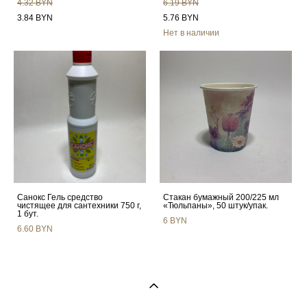
4.32 BYN
6.19 BYN
3.84 BYN
5.76 BYN
Нет в наличии
Санокс Гель средство
Стакан бумажный 200/225 мл
чистящее для сантехники 750 г,
«Тюльпаны», 50 штук/упак.
1 бут.
6 BYN
6.60 BYN