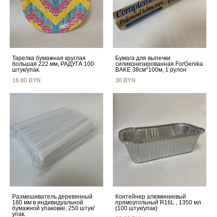
Тарелка бумажная круглая
Бумага для выпечки
большая 222 мм, РАДУГА 100
силиконизированная ForGenika
штук/упак.
BAKE 38см*100м, 1 рулон
16.80 BYN
36 BYN
Размешиватель деревянный
Контейнер алюминиевый
180 мм в индивидуальной
прямоугольный R16L , 1350 мл
бумажной упаковке, 250 штук/
(100 штук/упак)
упак.