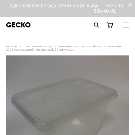
Одноразовая посуда оптом и в розницу
+375 33
688-40-01
GECKO
каталог
>
пластиковая посуда
>
контейнеры, соусники, банки
>
контейнер
2000 мл с крышкой, прозрачный, 50 штук/упак.