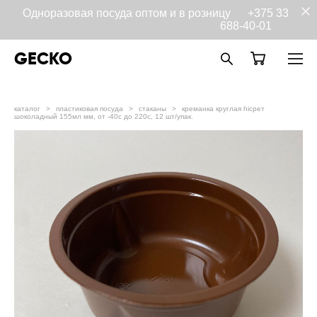
Одноразовая посуда оптом и в розницу
+375 33
688-40-01
GECKO
каталог
>
пластиковая посуда
>
стаканы
>
креманка круглая hiсрет
шоколадный 155мл мм, от -40с до 220с, 12 шт/упак.