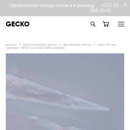
Одноразовая посуда оптом и в розницу
+375 33
688-40-01
GECKO
каталог
>
полиэтиленовые пакеты
>
фасовочные пакеты
>
пакет п/э пнд,
"фасовка" 19*27 см, 8 мкм 1000 штук/упак.