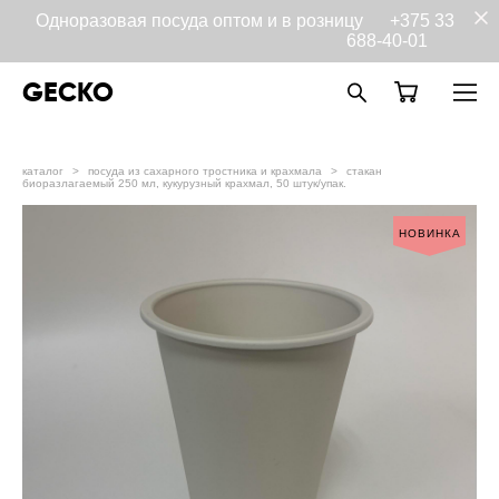
Одноразовая посуда оптом и в розницу
+375 33
688-40-01
GECKO
каталог
>
посуда из сахарного тростника и крахмала
>
стакан
биоразлагаемый 250 мл, кукурузный крахмал, 50 штук/упак.
НОВИНКА