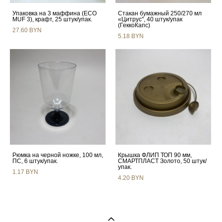
Упаковка на 3 маффина (ECO
Стакан бумажный 250/270 мл
MUF 3), крафт, 25 штук/упак.
«Цитрус", 40 штук/упак
(ГеккоКапс)
27.60 BYN
5.18 BYN
Рюмка на черной ножке, 100 мл,
Крышка ФЛИП ТОП 90 мм,
ПС, 6 штук/упак.
СМАРТПЛАСТ Золото, 50 штук/
упак.
1.17 BYN
4.20 BYN