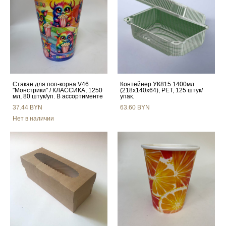
Стакан для поп-корна V46
Контейнер УК815 1400мл
"Монстрики" / КЛАССИКА, 1250
(218х140х64), PET, 125 штук/
мл, 80 штук/уп. В ассортименте
упак.
37.44 BYN
63.60 BYN
Нет в наличии