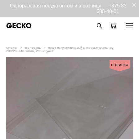
Одноразовая посуда оптом и в розницу
+375 33
688-40-01
GECKO
каталог
>
все товары
>
пакет полиэтиленовый с клеевым клапаном
200*200+40+40мм, 250шт/упак
НОВИНКА