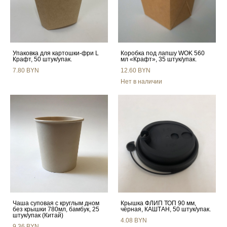
Упаковка для картошки-фри L
Коробка под лапшу WOK 560
Крафт, 50 штук/упак.
мл «Крафт», 35 штук/упак.
7.80 BYN
12.60 BYN
Нет в наличии
Чаша суповая с круглым дном
Крышка ФЛИП ТОП 90 мм,
без крышки 780мл, бамбук, 25
чёрная, КАШТАН, 50 штук/упак.
штук/упак (Китай)
4.08 BYN
9.36 BYN