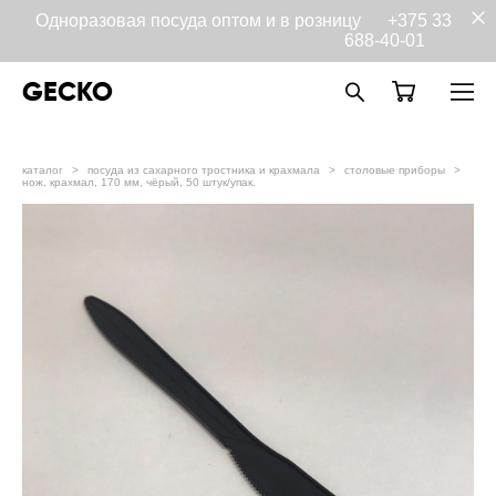
Одноразовая посуда оптом и в розницу
+375 33
688-40-01
GECKO
каталог
>
посуда из сахарного тростника и крахмала
>
столовые приборы
>
нож, крахмал, 170 мм, чёрый, 50 штук/упак.